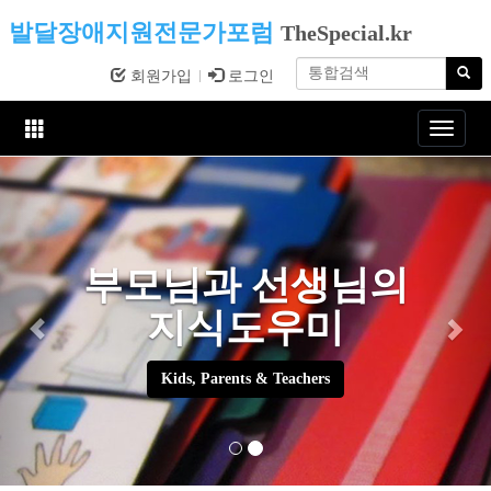
발달장애지원전문가포럼
TheSpecial.kr
회원가입
로그인
Toggle
navigat
부모님과 선생님의
지식도우미
Kids, Parents & Teachers