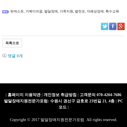
,
,
,
,
,
,
팟캐스트
거북이의꿈
발달장애
가족지원
발전포
자폐성장애
특수교육
목록으로
댓글
0
개
|
홈페이지 이용약관
|
개인정보 취급방침
|
고객문의 070-4204-7686
발달장애지원전문가포럼: 수원시 권선구 금호로 23번길 21, 4층
|
PC
모드
|
Copyright © 2017 발달장애지원전문가포럼. All rights reserved.