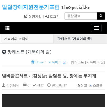
발달장애지원전문가포럼
TheSpecial.kr
회원가입
로그인
Toggle
navigat
거북이의 날적이
팟캐스트 [거북이의 꿈]
팟캐스트 [거북이의 꿈]
Home
거북이의 꿈
팟캐스트 [거북이의 꿈]
발바꿈콘서트 - (김성남) 발달은 빛, 장애는 무지개
김성남님
0
4137
2018.02.17
신고
스크랩