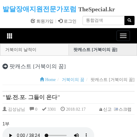
발달장애지원전문가포럼
TheSpecial.kr
회원가입
로그인
Toggle
navigat
거북이의 날적이
팟캐스트 [거북이의 꿈]
팟캐스트 [거북이의 꿈]
Home
거북이의 꿈
팟캐스트 [거북이의 꿈]
"발.전.포. 그들이 온다"
김성남님
0
3301
2018.02.17
신고
스크랩
1부