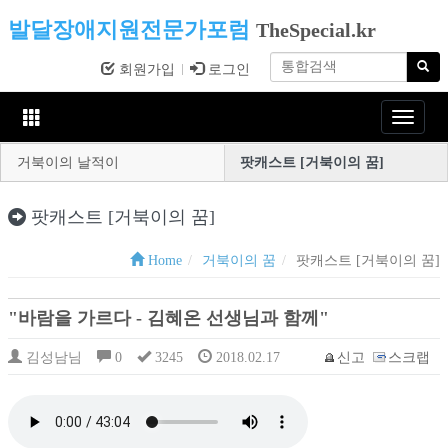
발달장애지원전문가포럼
TheSpecial.kr
회원가입
로그인
Toggle
navigat
거북이의 날적이
팟캐스트 [거북이의 꿈]
팟캐스트 [거북이의 꿈]
Home
거북이의 꿈
팟캐스트 [거북이의 꿈]
"바람을 가르다 - 김혜온 선생님과 함께"
김성남님
0
3245
2018.02.17
신고
스크랩