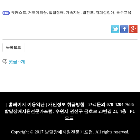
,
,
,
,
,
,
팟캐스트
거북이의꿈
발달장애
가족지원
발전포
자폐성장애
특수교육
목록으로
댓글
0
개
|
홈페이지 이용약관
|
개인정보 취급방침
|
고객문의 070-4204-7686
발달장애지원전문가포럼: 수원시 권선구 금호로 23번길 21, 4층
|
PC
모드
|
Copyright © 2017 발달장애지원전문가포럼. All rights reserved.