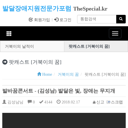
발달장애지원전문가포럼
TheSpecial.kr
회원가입
로그인
Toggle
navigat
거북이의 날적이
팟캐스트 [거북이의 꿈]
팟캐스트 [거북이의 꿈]
Home
거북이의 꿈
팟캐스트 [거북이의 꿈]
발바꿈콘서트 - (김성남) 발달은 빛, 장애는 무지개
김성남님
0
4144
2018.02.17
신고
스크랩