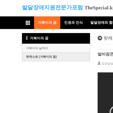
발달장애지원전문가포럼
TheSpecial.k
거북이의 꿈
인권과 인식
발달장애와 
팟캐
거북이의 꿈
거북이의 날적이
발바꿈콘서
팟캐스트 [거북이의 꿈]
김성남