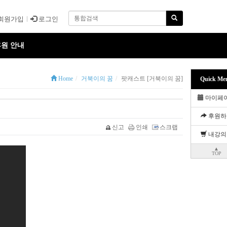
회원가입
로그인
원 안내
Home
거북이의 꿈
팟캐스트 [거북이의 꿈]
Quick Me
마이페
후원하
신고
인쇄
스크랩
내강의
▲
TOP