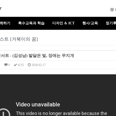
r
함께하기
특수교육과 학습
디자인 & ICT
행사/교육
정기후
스트 [거북이의 꿈]
트 - (김성남) 발달은 빛, 장애는 무지개
님
0
4135
2018.02.17