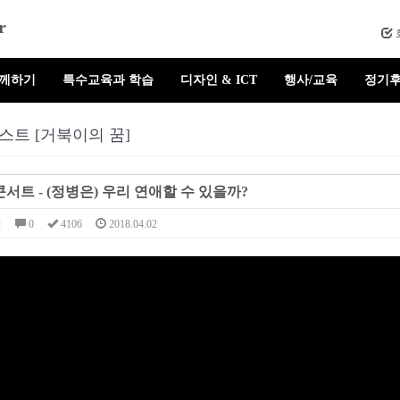
r
함께하기
특수교육과 학습
디자인 & ICT
행사/교육
정기후
스트 [거북이의 꿈]
서트 - (정병은) 우리 연애할 수 있을까?
님
0
4106
2018.04.02