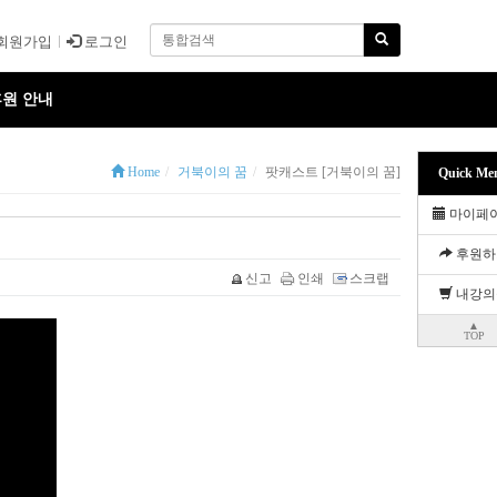
회원가입
로그인
원 안내
Home
거북이의 꿈
팟캐스트 [거북이의 꿈]
Quick Me
마이페
후원하
신고
인쇄
스크랩
내강의
▲
TOP