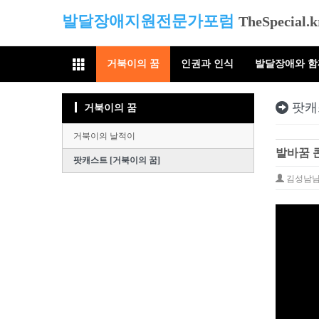
발달장애지원전문가포럼
TheSpecial.k
거북이의 꿈
인권과 인식
발달장애와 
팟캐
거북이의 꿈
거북이의 날적이
발바꿈 콘
팟캐스트 [거북이의 꿈]
김성남