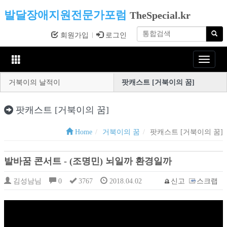
발달장애지원전문가포럼
TheSpecial.kr
회원가입
로그인
Toggle
navigat
거북이의 날적이
팟캐스트 [거북이의 꿈]
팟캐스트 [거북이의 꿈]
Home
거북이의 꿈
팟캐스트 [거북이의 꿈]
발바꿈 콘서트 - (조명민) 뇌일까 환경일까
김성남님
0
3767
2018.04.02
신고
스크랩