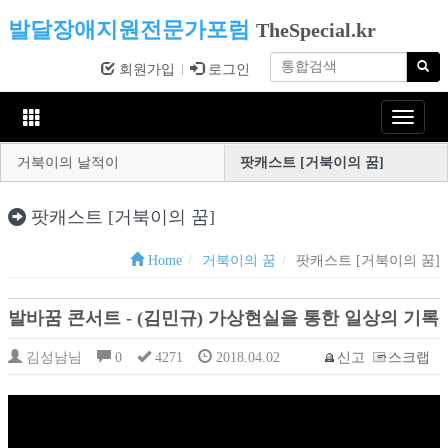
발달장애지원전문가포럼
TheSpecial.kr
회원가입
로그인
Toggle
navigat
거북이의 날적이
팟캐스트 [거북이의 꿈]
팟캐스트 [거북이의 꿈]
Home
거북이의 꿈
팟캐스트 [거북이의 꿈]
발바꿈 콘서트 - (김민규) 가상현실을 통한 일상의 기록
김성남님
0
4271
2018.04.02
신고
스크랩