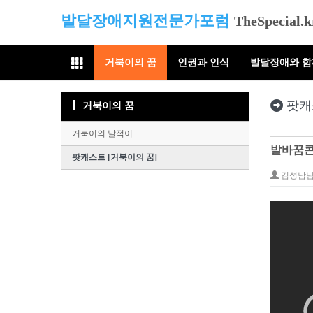
발달장애지원전문가포럼
TheSpecial.k
거북이의 꿈
인권과 인식
발달장애와 
팟캐
거북이의 꿈
거북이의 날적이
발바꿈콘서
팟캐스트 [거북이의 꿈]
김성남