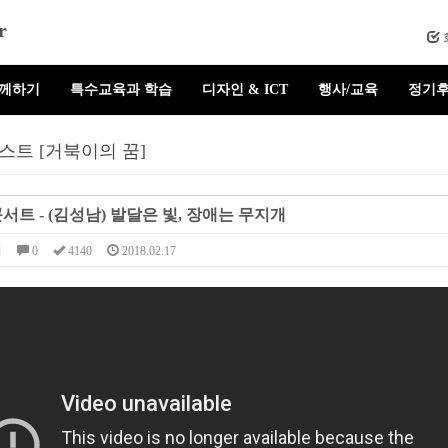
r
함께하기
특수교육과 학습
디자인 & ICT
행사/교육
정기후
스트 [거북이의 꿈]
트 - (김성남) 발달은 빛, 장애는 무지개
님
0
4140
2018.02.17