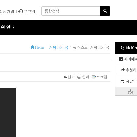
회원가입
로그인
원 안내
Home
거북이의 꿈
팟캐스트 [거북이의 꿈]
Quick Me
마이페
후원하
신고
인쇄
스크랩
내강의
▲
TOP