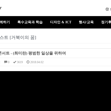
r
함께하기
특수교육과 학습
디자인 & ICT
행사/교육
정기후
스트 [거북이의 꿈]
서트 - (최미란) 평범한 일상을 위하여
님
0
3619
2018.04.02