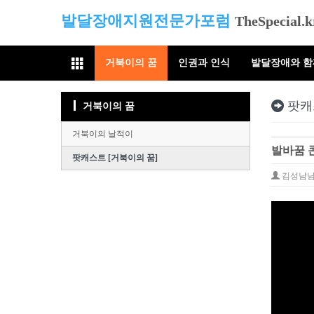
발달장애지원전문가포럼
TheSpecial.k
거북이의 꿈
인권과 인식
발달장애와 
팟캐
거북이의 꿈
거북이의 날적이
발바꿈 콘
팟캐스트 [거북이의 꿈]
김성남