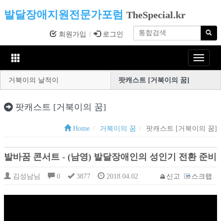
발달장애지원전문가포럼
TheSpecial.kr
회원가입
로그인
Toggle
navigat
거북이의 날적이
팟캐스트 [거북이의 꿈]
팟캐스트 [거북이의 꿈]
Home
거북이의 꿈
팟캐스트 [거북이의 꿈]
발바꿈 콘서트 - (남영) 발달장애인의 성인기 전환 준비
김성남님
0
3877
2018.04.02
신고
스크랩