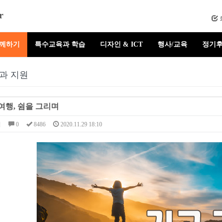
r
함께하기
특수교육과 학습
디자인 & ICT
행사/교육
정기후
과 지원
여행, 쉼을 그리며
님
0
8486
2020.11.29 18:10