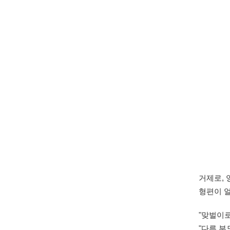
거제로, 
형편이 
"맞벌이로
"다른 부