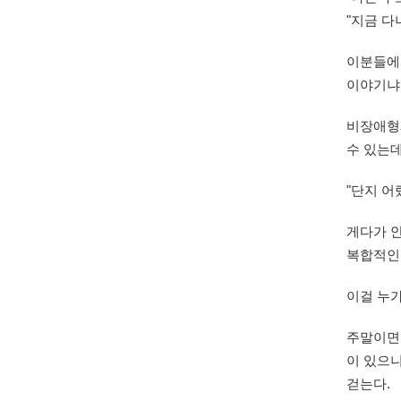
"지금 다
이분들에
이야기냐
비장애형
수 있는
"단지 어
게다가 안
복합적인
이걸 누가
주말이면
이 있으니
걷는다.