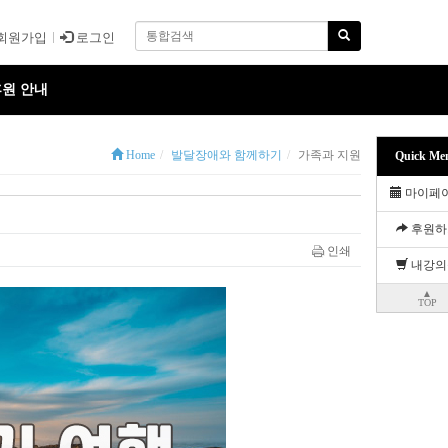
회원가입
로그인
원 안내
Home
발달장애와 함께하기
가족과 지원
Quick Me
마이페
후원하
인쇄
내강의
▲
TOP