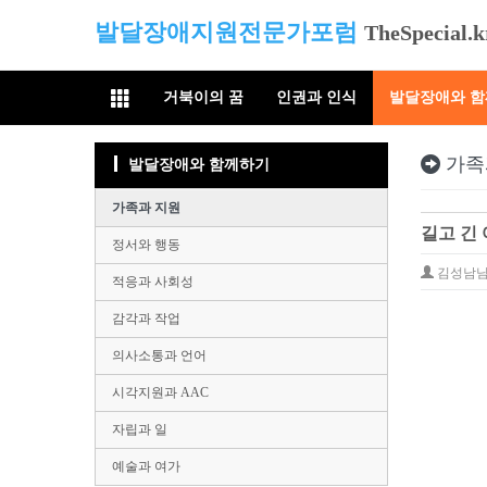
발달장애지원전문가포럼
TheSpecial.k
거북이의 꿈
인권과 인식
발달장애와 
가족
발달장애와 함께하기
가족과 지원
길고 긴 
정서와 행동
김성남
적응과 사회성
감각과 작업
의사소통과 언어
시각지원과 AAC
자립과 일
예술과 여가