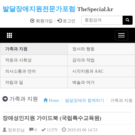
발달장애지원전문가포럼
TheSpecial.kr
회원가입
로그인
Toggle
navigat
가족과 지원
정서와 행동
적응과 사회성
감각과 작업
의사소통과 언어
시각지원과 AAC
자립과 일
예술과 여가
가족과 지원
Home
발달장애와 함께하기
가족과 지원
장애성인지원 가이드북 (국립특수교육원)
정유진님
0
11379
2019.03.06 14:53