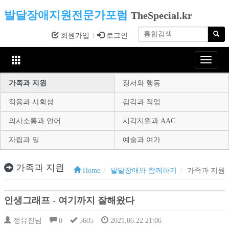
발달장애지원전문가포럼
TheSpecial.kr
회원가입
로그인
Toggle
navigat
가족과 지원
정서와 행동
적응과 사회성
감각과 작업
의사소통과 언어
시각지원과 AAC
자립과 일
예술과 여가
가족과 지원
Home
발달장애와 함께하기
가족과 지원
인생그래프 - 여기까지 잘해왔다
정유진님
0
5605
2021.06.22 21:06