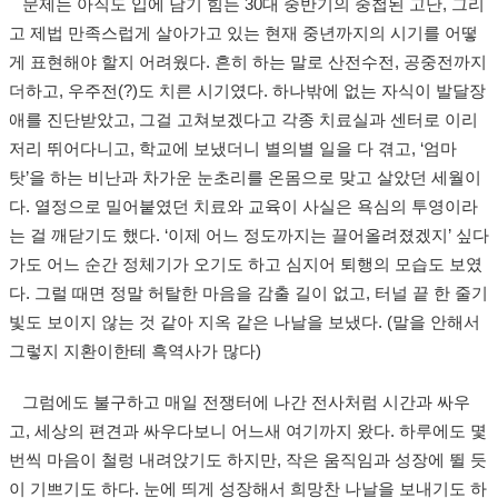
문제는 아직도 입에 담기 힘든 30대 중반기의 중첩된 고난, 그리
고 제법 만족스럽게 살아가고 있는 현재 중년까지의 시기를 어떻
게 표현해야 할지 어려웠다. 흔히 하는 말로 산전수전, 공중전까지
더하고, 우주전(?)도 치른 시기였다. 하나밖에 없는 자식이 발달장
애를 진단받았고, 그걸 고쳐보겠다고 각종 치료실과 센터로 이리
저리 뛰어다니고, 학교에 보냈더니 별의별 일을 다 겪고, ‘엄마
탓’을 하는 비난과 차가운 눈초리를 온몸으로 맞고 살았던 세월이
다. 열정으로 밀어붙였던 치료와 교육이 사실은 욕심의 투영이라
는 걸 깨닫기도 했다. ‘이제 어느 정도까지는 끌어올려졌겠지’ 싶다
가도 어느 순간 정체기가 오기도 하고 심지어 퇴행의 모습도 보였
다. 그럴 때면 정말 허탈한 마음을 감출 길이 없고, 터널 끝 한 줄기
빛도 보이지 않는 것 같아 지옥 같은 나날을 보냈다. (말을 안해서
그렇지 지환이한테 흑역사가 많다)
그럼에도 불구하고 매일 전쟁터에 나간 전사처럼 시간과 싸우
고, 세상의 편견과 싸우다보니 어느새 여기까지 왔다. 하루에도 몇
번씩 마음이 철렁 내려앉기도 하지만, 작은 움직임과 성장에 뛸 듯
이 기쁘기도 하다. 눈에 띄게 성장해서 희망찬 나날을 보내기도 하