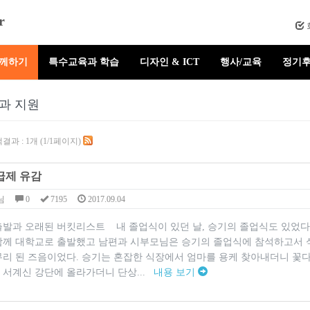
r
함께하기
특수교육과 학습
디자인 & ICT
행사/교육
정기후
과 지원
결과 : 1개 (1/1페이지)
급제 유감
님
0
7195
2017.09.04
출발과 오래된 버킷리스트 내 졸업식이 있던 날, 승기의 졸업식도 있었다.
함께 대학교로 출발했고 남편과 시부모님은 승기의 졸업식에 참석하고서 
무리 된 즈음이었다. 승기는 혼잡한 식장에서 엄마를 용케 찾아내더니 꽃다
 서계신 강단에 올라가더니 단상...
내용 보기