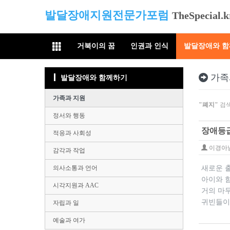
발달장애지원전문가포럼
TheSpecial.k
거북이의 꿈
인권과 인식
발달장애와 
가족
발달장애와 함께하기
가족과 지원
"폐지"
검색
정서와 행동
장애등
적응과 사회성
이경아
감각과 작업
의사소통과 언어
새로운 
아이와 
시각지원과 AAC
거의 마
귀빈들이
자립과 일
예술과 여가