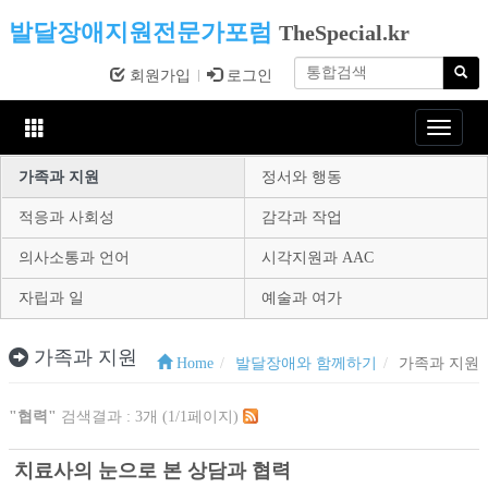
발달장애지원전문가포럼
TheSpecial.kr
회원가입
로그인
Toggle
navigat
가족과 지원
정서와 행동
적응과 사회성
감각과 작업
의사소통과 언어
시각지원과 AAC
자립과 일
예술과 여가
가족과 지원
Home
발달장애와 함께하기
가족과 지원
"협력"
검색결과 : 3개 (1/1페이지)
치료사의 눈으로 본 상담과 협력