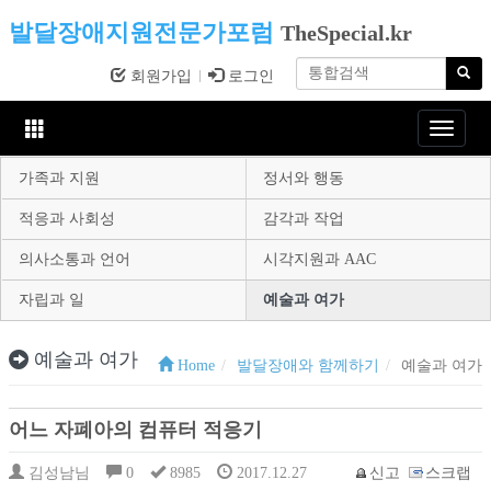
발달장애지원전문가포럼
TheSpecial.kr
회원가입
로그인
Toggle
navigat
가족과 지원
정서와 행동
적응과 사회성
감각과 작업
의사소통과 언어
시각지원과 AAC
자립과 일
예술과 여가
예술과 여가
Home
발달장애와 함께하기
예술과 여가
어느 자폐아의 컴퓨터 적응기
김성남님
0
8985
2017.12.27
신고
스크랩