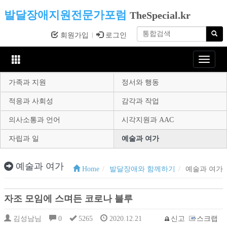
발달장애지원전문가포럼
TheSpecial.kr
회원가입
로그인
Toggle
navigat
가족과 지원
정서와 행동
적응과 사회성
감각과 작업
의사소통과 언어
시각지원과 AAC
자립과 일
예술과 여가
예술과 여가
Home
발달장애와 함께하기
예술과 여가
자조 모임에 스며든 코로나 블루
김성남님
0
5265
2020.12.21
신고
스크랩