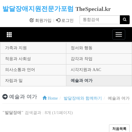
발달장애지원전문가포럼
TheSpecial.kr
회원가입
로그인
Toggle
navigat
가족과 지원
정서와 행동
적응과 사회성
감각과 작업
의사소통과 언어
시각지원과 AAC
자립과 일
예술과 여가
예술과 여가
Home
발달장애와 함께하기
예술과 여가
"발달장애"
검색결과 : 8개 (1/1페이지)
처음목록