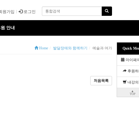
회원가입
로그인
원 안내
Home
발달장애와 함께하기
예술과 여가
Quick Me
마이페
후원하
처음목록
내강의
▲
TOP