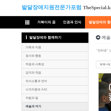
발달장애지원전문가포럼
TheSpecial.k
거북이의 꿈
인권과 인식
발달장애와 
예술
발달장애와 함께하기
가족과 지원
"인터넷"
검
정서와 행동
적응과 사회성
감각과 작업
의사소통과 언어
시각지원과 AAC
자립과 일
예술과 여가