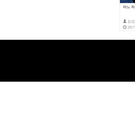
어느 자
김
2017