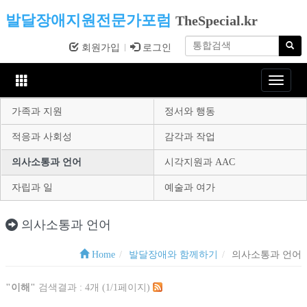
발달장애지원전문가포럼
TheSpecial.kr
회원가입
로그인
Toggle
navigat
가족과 지원
정서와 행동
적응과 사회성
감각과 작업
의사소통과 언어
시각지원과 AAC
자립과 일
예술과 여가
의사소통과 언어
Home
발달장애와 함께하기
의사소통과 언어
"이해"
검색결과 : 4개 (1/1페이지)