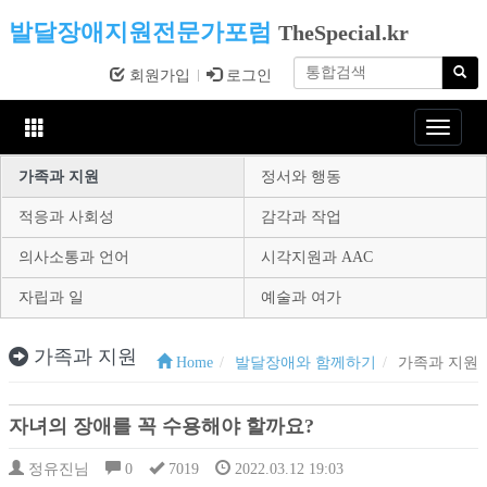
발달장애지원전문가포럼
TheSpecial.kr
회원가입
로그인
Toggle
navigat
가족과 지원
정서와 행동
적응과 사회성
감각과 작업
의사소통과 언어
시각지원과 AAC
자립과 일
예술과 여가
가족과 지원
Home
발달장애와 함께하기
가족과 지원
자녀의 장애를 꼭 수용해야 할까요?
정유진님
0
7019
2022.03.12 19:03