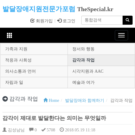
발달장애지원전문가포럼
TheSpecial.kr
회원가입
로그인
Toggle
navigat
가족과 지원
정서와 행동
적응과 사회성
감각과 작업
의사소통과 언어
시각지원과 AAC
자립과 일
예술과 여가
감각과 작업
Home
발달장애와 함께하기
감각과 작업
감각이 제대로 발달한다는 의미는 무엇일까
김성남님
0
5708
2018.05.19 11:18