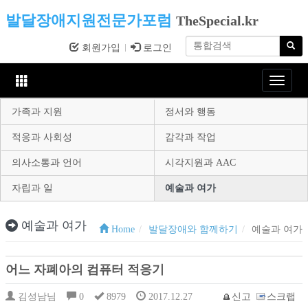
발달장애지원전문가포럼
TheSpecial.kr
회원가입
로그인
Toggle
navigat
가족과 지원
정서와 행동
적응과 사회성
감각과 작업
의사소통과 언어
시각지원과 AAC
자립과 일
예술과 여가
예술과 여가
Home
발달장애와 함께하기
예술과 여가
어느 자폐아의 컴퓨터 적응기
김성남님
0
8979
2017.12.27
신고
스크랩