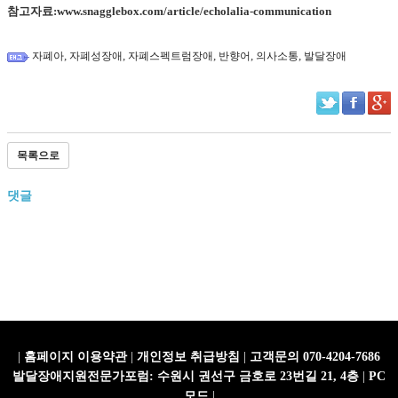
참고자료:
www.snagglebox.com/article/echolalia-communication
,
,
,
,
,
자폐아
자폐성장애
자폐스펙트럼장애
반향어
의사소통
발달장애
목록으로
댓글
|
홈페이지 이용약관
|
개인정보 취급방침
|
고객문의 070-4204-7686
발달장애지원전문가포럼: 수원시 권선구 금호로 23번길 21, 4층
|
PC
모드
|