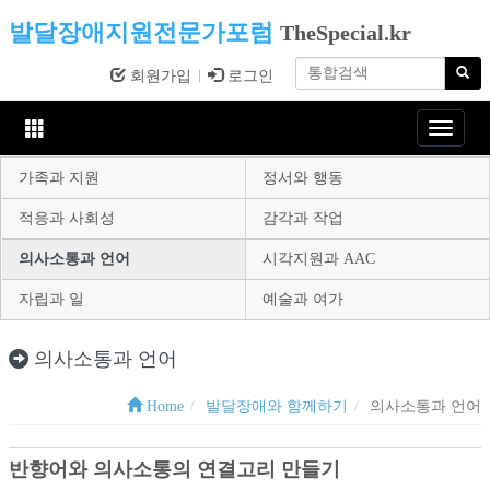
발달장애지원전문가포럼
TheSpecial.kr
회원가입
로그인
Toggle
navigat
가족과 지원
정서와 행동
적응과 사회성
감각과 작업
의사소통과 언어
시각지원과 AAC
자립과 일
예술과 여가
의사소통과 언어
Home
발달장애와 함께하기
의사소통과 언어
반향어와 의사소통의 연결고리 만들기