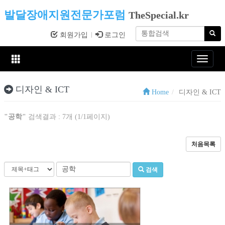
발달장애지원전문가포럼
TheSpecial.kr
회원가입
로그인
Toggle
navigat
디자인 & ICT
Home
디자인 & ICT
"공학"
검색결과 : 7개 (1/1페이지)
처음목록
검색