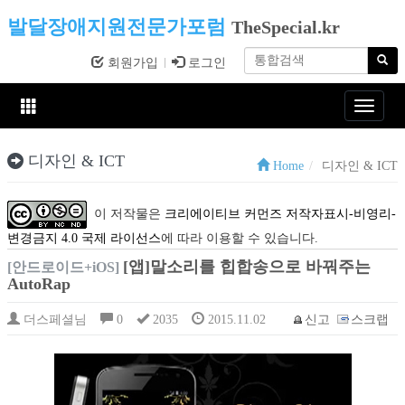
발달장애지원전문가포럼
TheSpecial.kr
회원가입
로그인
Toggle
navigat
디자인 & ICT
Home
디자인 & ICT
이 저작물은
크리에이티브 커먼즈 저작자표시-비영리-
변경금지 4.0 국제 라이선스
에 따라 이용할 수 있습니다.
[앱]말소리를 힙합송으로 바꿔주는
[안드로이드+iOS]
AutoRap
더스페셜님
0
2035
2015.11.02
신고
스크랩