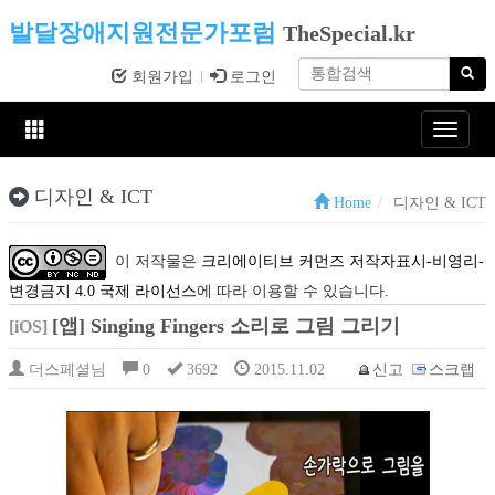
발달장애지원전문가포럼
TheSpecial.kr
회원가입
로그인
Toggle
navigat
디자인 & ICT
Home
디자인 & ICT
이 저작물은
크리에이티브 커먼즈 저작자표시-비영리-
변경금지 4.0 국제 라이선스
에 따라 이용할 수 있습니다.
[앱] Singing Fingers 소리로 그림 그리기
[iOS]
더스페셜님
0
3692
2015.11.02
신고
스크랩