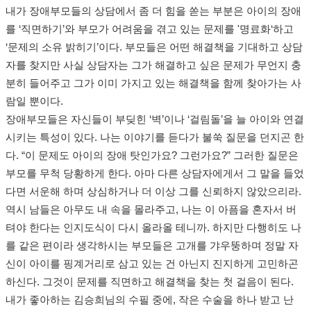
내가 장애부모들의 상담에서 좀 더 힘을 쏟는 부분은 아이의 장애
를 ‘직면하기’와 부모가 어려움을 겪고 있는 문제를 '명료화‘하고
‘문제의 소유 밝히기’이다. 부모들은 어떤 해결책을 기대하고 상담
자를 찾지만 사실 상담자는 그가 해결하고 싶은 문제가 무언지 충
분히 들어주고 그가 이미 가지고 있는 해결책을 함께 찾아가는 사
람일 뿐이다.
장애부모들은 자신들이 부딪힌 ‘벽’이나 ‘걸림돌’을 늘 아이와 연결
시키는 특성이 있다. 나는 이야기를 듣다가 불쑥 질문을 던지곤 한
다. “이 문제도 아이의 장애 탓인가요? 그런가요?” 그러한 질문은
부모를 무척 당황하게 한다. 아마 다른 상담자에게서 그 말을 들었
다면 서운해 하며 상심하거나 더 이상 그를 신뢰하지 않았으리라.
역시 남들은 아무도 내 속을 몰라주고, 나는 이 아픔을 혼자서 버
텨야 한다는 인지도식이 다시 올라올 테니까. 하지만 다행히도 나
를 같은 편이라 생각하시는 부모들은 고개를 갸우뚱하며 정말 자
신이 아이를 핑계거리로 삼고 있는 건 아닌지 진지하게 고민하곤
하신다. 그것이 문제를 직면하고 해결책을 찾는 첫 걸음이 된다.
내가 좋아하는 김승희님의 수필 중에, 작은 수술을 하나 받고 난