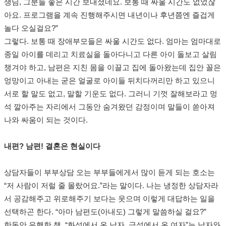
생님, 그분들 좋은 시간 보내셨네요. 보통 때 싸울 시간도 없었잖
아요. 프로그램을 계속 진행해주시면 내년이나 후년쯤엔 즐겁게
놀다 오실걸요?”
그렇다. 보통 때 장애부모들은 싸울 시간도 없다. 엄마는 엄마대로
종일 아이를 데리고 치료실을 돌아다니고 다른 아이 돌보고 살림
챙겨야 하고, 남편은 지친 몸을 이끌고 집에 돌아왔는데 집안 꼴은
엉망이고 아내는 굳은 얼굴로 아이들 뒤치다꺼리만 하고 있으니
서로 할 말도 없고, 말할 기운도 없다. 그러니 기껏 잘해보라고 멍
석 깔아주는 자리에서 그동안 숨겨왔던 감정이며 말들이 쏟아져
나와 싸움이 되는 것이다.
내편? 남편! 결혼은 현실이다
상담자들이 부부상담 오는 부부들에게서 많이 듣게 되는 호소는
“저 사람이 저럴 줄 몰랐어요.”라는 말이다. 나는 냉정한 상담자라
서 공감해주고 위로해주기 보다는 웃으며 이렇게 대답하는 일을
선택하곤 한다. “아마 남편도(아내도) 그렇게 말씀하실 걸요?”
한동안 유행한 책, “화성에서 온 남자, 금성에서 온 여자”는 남자와