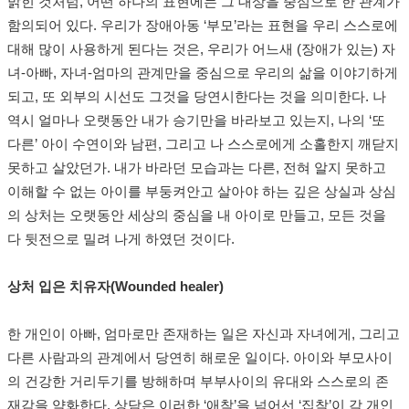
밝힌 것처럼, 어떤 하나의 표현에는 그 대상을 중심으로 한 관계가
함의되어 있다. 우리가 장애아동 ‘부모’라는 표현을 우리 스스로에
대해 많이 사용하게 된다는 것은, 우리가 어느새 (장애가 있는) 자
녀-아빠, 자녀-엄마의 관계만을 중심으로 우리의 삶을 이야기하게
되고, 또 외부의 시선도 그것을 당연시한다는 것을 의미한다. 나
역시 얼마나 오랫동안 내가 승기만을 바라보고 있는지, 나의 ‘또
다른’ 아이 수연이와 남편, 그리고 나 스스로에게 소홀한지 깨닫지
못하고 살았던가. 내가 바라던 모습과는 다른, 전혀 알지 못하고
이해할 수 없는 아이를 부둥켜안고 살아야 하는 깊은 상실과 상심
의 상처는 오랫동안 세상의 중심을 내 아이로 만들고, 모든 것을
다 뒷전으로 밀려 나게 하였던 것이다.
상처 입은 치유자(Wounded healer)
한 개인이 아빠, 엄마로만 존재하는 일은 자신과 자녀에게, 그리고
다른 사람과의 관계에서 당연히 해로운 일이다. 아이와 부모사이
의 건강한 거리두기를 방해하며 부부사이의 유대와 스스로의 존
재감을 약화한다. 상담은 이러한 ‘애착’을 넘어선 ‘집착’이 각 개인