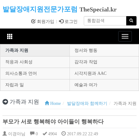
발달장애지원전문가포럼
TheSpecial.kr
회원가입
로그인
Toggle
navigat
가족과 지원
정서와 행동
적응과 사회성
감각과 작업
의사소통과 언어
시각지원과 AAC
자립과 일
예술과 여가
가족과 지원
Home
발달장애와 함께하기
가족과 지원
부모가 서로 행복해야 아이들이 행복하다
이경아님
0
4904
2017.09.22 22:49