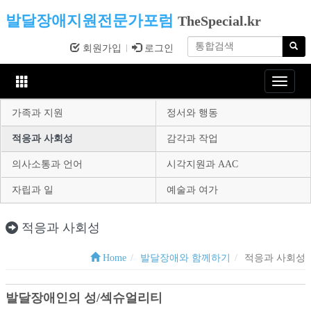
발달장애지원전문가포럼
TheSpecial.kr
회원가입
로그인
Toggle
navigat
가족과 지원
정서와 행동
적응과 사회성
감각과 작업
의사소통과 언어
시각지원과 AAC
자립과 일
예술과 여가
적응과 사회성
Home
발달장애와 함께하기
적응과 사회성
발달장애인의 성/섹슈얼리티