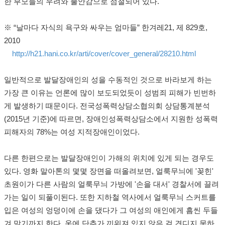
한 부모들의 우려와 불안감으로 점철되어 있다.
※ “날마다 자식의 욕구와 싸우는 엄마들” 한겨레21, 제 829호,
2010
http://h21.hani.co.kr/arti/cover/cover_general/28210.html
일반적으로 발달장애인의 성을 수동적인 것으로 바라보게 하는
가장 큰 이유는 언론에 많이 보도되었듯이 성범죄 피해가 빈번하
게 발생하기 때문이다. 전국성폭력상담소협의회 상담통계분석
(2015년 기준)에 따르면, 장애인성폭력상담소에서 지원한 성폭력
피해자의 78%는 여성 지적장애인이었다.
다른 한편으로는 발달장애인이 가해의 위치에 있게 되는 경우도
있다. 영화 말아톤의 몇몇 장면을 떠올려보면, 얼룩무늬에 '꽂힌'
초원이가 다른 사람의 얼룩무늬 가방에 '손을 대서' 경찰서에 끌려
가는 일이 되풀이된다. 또한 지하철 역사에서 얼룩무늬 스커트를
입은 여성의 엉덩이에 손을 댔다가 그 여성의 애인에게 흠씬 두들
겨 맞기까지 한다. 옷에 단추가 끼워져 있지 않은 걸 견디지 못하