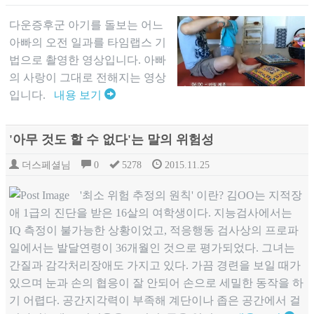
다운증후군 아기를 돌보는 어느
아빠의 오전 일과를 타임랩스 기
법으로 촬영한 영상입니다. 아빠
의 사랑이 그대로 전해지는 영상
입니다.
내용 보기
'아무 것도 할 수 없다'는 말의 위험성
더스페셜님
0
5278
2015.11.25
'최소 위험 추정의 원칙' 이란? 김OO는 지적장
애 1급의 진단을 받은 16살의 여학생이다. 지능검사에서는
IQ 측정이 불가능한 상황이었고, 적응행동 검사상의 프로파
일에서는 발달연령이 36개월인 것으로 평가되었다. 그녀는
간질과 감각처리장애도 가지고 있다. 가끔 경련을 보일 때가
있으며 눈과 손의 협응이 잘 안되어 손으로 세밀한 동작을 하
기 어렵다. 공간지각력이 부족해 계단이나 좁은 공간에서 걸