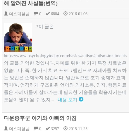
해 알려진 사실들(번역)
더스페셜님
0
6884
2016.01.06
*이 글은
https://www.psychologytoday.com/basics/autism/autism-treatments​
의 글을 의역한 것입니다.자폐를 위한 한 가지 특정 치료법은
없습니다. 즉, 한 가지 치료 프로그램만으로 자폐아를 치료하
는 방법은 존재하지 않습니다. 일반적으로 조기 중재가 효과
적이며, 엄격하게 구조화된 언어와 의사소통, 인지, 행동치료
들은 자폐아들이 살아가는데 필요한 기술들을 학습시키는데
도움이 많이 될 수 있지...
내용 보기
다운증후군 아기와 아빠의 아침
더스페셜님
0
3257
2015.11.25