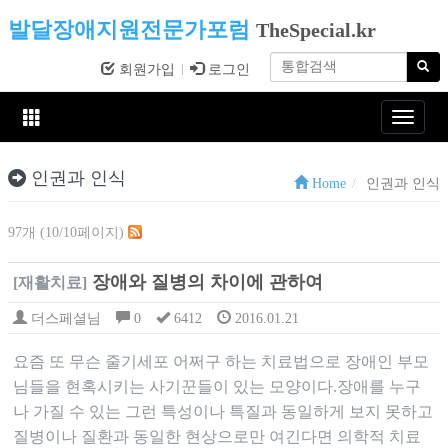
발달장애지원전문가포럼
TheSpecial.kr
회원가입
로그인
Toggle
navigat
인권과 인식
Home
인권과 인식
97개 (10/10페이지)
장애와 질병의 차이에 관하여
[재활치료]
더스페셜님
0
6412
2016.01.21
요즘 또 무슨 줄기세포 어쩌구 하는 치료법으로 장애인 부모
님들을 현혹시키는 사기꾼들이 있는 모양이다.장애를 누구
나 가질 수 있는 그런 특성이나 특질과 동일하게 보지 못하고
질병이나 질환과 동일한 현상으로만 여긴다면 의학적 치료