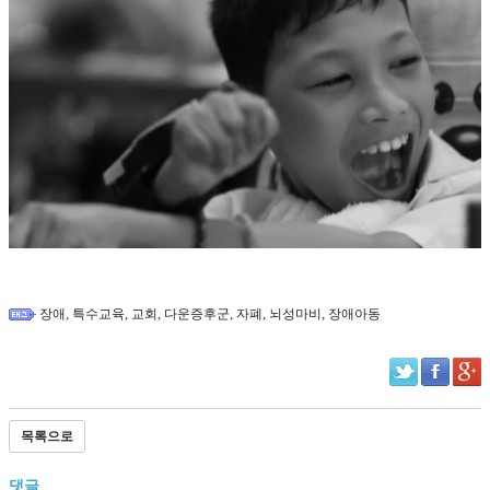
,
,
,
,
,
,
장애
특수교육
교회
다운증후군
자폐
뇌성마비
장애아동
목록으로
댓글