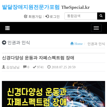
발달장애지원전문가포럼
TheSpecial.kr
회원가입
로그인
Toggle
navigat
인권과 인식
Home
인권과 인식
신경다양성 운동과 자폐스펙트럼 장애
김성남님
0
9741
2018.07.25 20:59