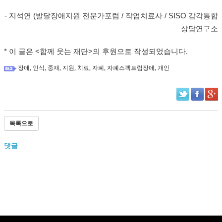
- 지석연 (발달장애지원 전문가포럼 / 작업치료사 / SISO 감각통합
상담연구소
* 이 글은 <함께 웃는 재단>의 후원으로 작성되었습니다.
,
,
,
,
,
,
,
장애
인식
중재
지원
치료
자폐
자폐스펙트럼장애
개인
목록으로
댓글