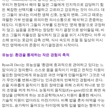
우리가 현장에서 해야 할 일은 그들에게 인지적으로 감당하기 힘
든 복잡한 선택지를 나열하고 고르라고 강요하는 것이 아니다. 대
신 그들이 보내는 미세한 생체 신호, 눈빛의 변화, 그리고 때로는
격렬한 거부 반응을 유의미한 의사소통으로 '해석'하고 존중하는
태도다. 지원자가 그들의 거부를 도전적인 '문제 행동'으로 규정하
지 않고, 싫음을 표현하는 정당한 '자기 결정'으로 받아들일 때, 비
로소 그들의 자율성은 질식하지 않고 숨을 쉬기 시작한다. 아주 사
소해 보이는 옷감의 감촉 선택, 식사 속도의 조절 등 일상의 미시
적인 영역에서의 존중이 자기결정권의 시작이다.
유능성: 환경을 통제하는 작은 경험의 축적
Ryan과 Deci는 유능성을 '환경에 효과적으로 관여하고 있다는 느
낌'이라고 정의했다. 스스로 몸을 움직이기 어렵고 전적인 지원이
필요한 장애인에게 유능감은 과연 어떻게 만들어질까? 그것은 '내
가 무언가를 변화시켰다'는 인과관계의 반복적인 경험에서 온다.
손을 자유롭게 움직이기 힘든 장애인을 위해 스위치 하나로 방 안
의 조명을 켜게 하거나, 눈동자의 움직임(Eye-gaze)만으로 화면 속
영상을 선택하게 하는 보조공학적(AAC) 지원이 훌륭한 예시다.
기술적 지원이 없더라도 마찬가지다. 비록 밥을 혼자 떠먹을 수는
없어도, 숟가락이 들어오는 타이밍에 맞춰 입을 벌리는 행위가 식