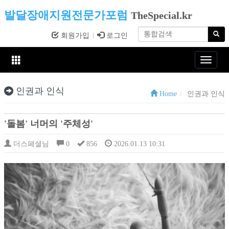
발달장애지원전문가포럼
TheSpecial.kr
회원가입
로그인
Toggle
navigat
인권과 인식
Home
인권과 인식
'돌봄' 너머의 '주체성'
더스페셜님
0
856
2026.01.13 10:31