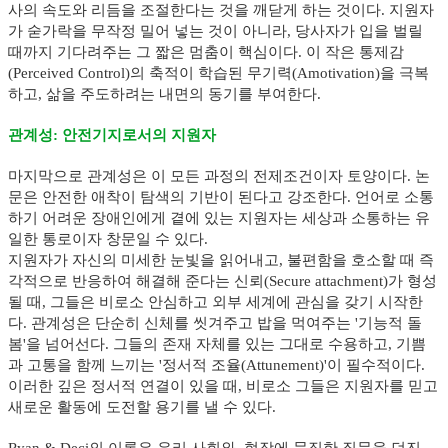
사의 속도와 리듬을 조절한다는 것을 깨닫게 하는 것이다. 지원자
가 숟가락을 무작정 밀어 넣는 것이 아니라, 당사자가 입을 벌릴
때까지 기다려주는 그 짧은 멈춤이 핵심이다. 이 작은 통제감
(Perceived Control)의 축적이 학습된 무기력(Amotivation)을 극복
하고, 삶을 주도하려는 내면의 동기를 부여한다.
관계성: 안전기지로서의 지원자
마지막으로 관계성은 이 모든 과정의 전제조건이자 토양이다. 논
문은 안전한 애착이 탐색의 기반이 된다고 강조한다. 언어로 소통
하기 어려운 장애인에게 곁에 있는 지원자는 세상과 소통하는 유
일한 통로이자 창문일 수 있다.
지원자가 자신의 미세한 눈빛을 읽어내고, 불편함을 호소할 때 즉
각적으로 반응하여 해결해 준다는 신뢰(Secure attachment)가 형성
될 때, 그들은 비로소 안심하고 외부 세계에 관심을 갖기 시작한
다. 관계성은 단순히 신체를 씻겨주고 밥을 먹여주는 '기능적 돌
봄'을 넘어선다. 그들의 존재 자체를 있는 그대로 수용하고, 기쁨
과 고통을 함께 느끼는 '정서적 조율(Attunement)'이 필수적이다.
이러한 깊은 정서적 연결이 있을 때, 비로소 그들은 지원자를 믿고
새로운 활동에 도전할 용기를 낼 수 있다.