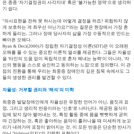
은 종종 '자기결정권의 사각지대' 혹은 '불가능한 영역'으로 생각하
기 쉽다.
"의사표현을 전혀 못 하시는데 어떻게 결정을 하죠? 위험하지 않
게 보호하는 게 최우선 아닌가요?"라는 질문은 현장에서 가장 흔
하게 들리는, 그러나 장애 당사자의 삶을 가장 수동적으로 만드는
뼈아픈 오해다.
Ryan & Deci(2000)가 정립한 자기결정성 이론(SDT)은 이 오래된
오해를 풀 수 있는 중요한 이론적 열쇠를 제공한다. 그들은 자율성
을 '타인의 도움 없이 독립적으로 혼자 해내는 능력'이 아니라, '자
신의 행동을 스스로 승인하고 동의하는 느낌'으로 정의했다. 이 관
점의 전환을 통해 우리는 최중증 장애인의 깊은 침묵 속에서도 그
들의 생생한 권리를 발견할 수 있다.
자율성: 거부할 권리와 '해석'의 미학
최중증 발달장애인에게 자율성은 유창한 언어가 아닌, 몸짓과 표
정, 그리고 생리적 반응이라는 '신호'로 나타난다. 제공된 음식이
입에 맞지 않아 뱉어내는 것, 특정 활동 중에 몸을 뻣뻣하게 굳히
며 긴장하는 것, 혹은 좋아하는 음악이 흘러나올 때 미세하게 눈꼬
리가 내려가며 표정이 밝아지는 것. 이 모든 반응은 단순한 반사가
아닌 'Volition(의지)'의 강력한 표현이다.