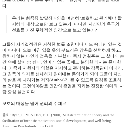
Ryan & Deci의 이론은 우리 사회와 현장에 묵직한 질문을 던진
다.
우리는 최중증 발달장애인을 여전히 '보호하고 관리해야 할
시혜의 대상'으로만 보고 있는가, 아니면 '자신만의 욕구와
선호를 가진 주체적인 인간'으로 보고 있는가?
그들의 자기결정권은 거창한 법률 조항이나 제도 속에만 있는 것
이 아니다. 오늘 아침 입을 옷의 부드러운 감촉을 선택하게 하고,
원하지 않는 타인의 접촉을 거부할 때 즉시 멈춰주는 그 찰나의 순
간 속에 살아 숨 쉰다. 언어가 없는 곳에도 분명한 의지는 존재한
다. 가족과 지원자의 역할은 지시하고 관리하는 감독관이 아니라,
그 침묵의 의지를 섬세하게 읽어내는 통역가가 되어 그들이 자신
의 삶을 써 내려가는 저자(Author)가 될 수 있도록 환경을 조율하
는 것이다. 그것이야말로 인간의 존엄을 지키는 진정한 의미의 '사
람 중심 실천'이다.
보호의 대상을 넘어 권리의 주체로
출처: Ryan, R. M. & Deci, E. L. (2000).
Self-determination theory and the
facilitation of intrinsic motivation, social development, and well-being.
American Psychologist, 55(1), 68.