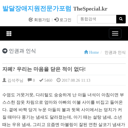
발달장애지원전문가포럼
TheSpecial.kr
회원가입
로그인
Toggle
navigat
인권과 인식
Home
인권과 인식
자폐? 우리는 마음을 닫은 적이 없다!
김석주님
0
5460
2017.08.26 11:13
​수염도 거뭇거뭇, 다리털도 숭숭하게 난 아들 녀석이 아침이면 부
스스한 잠옷 차림으로 엄마와 아빠의 이불 사이를 비집고 들어온
다. 곁에 바짝 당겨 누운 아들의 볼과 뒷목 사이에서는 덩치가 커
질 때마다 풍기는 냄새도 달라졌는데, 아기 때는 설탕 냄새, 소년
때는 우유 냄새, 그리고 요즘엔 마블링이 잘된 연한 살코기 냄새가