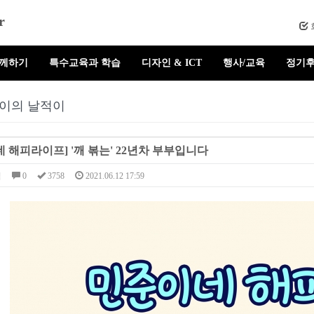
r
함께하기
특수교육과 학습
디자인 & ICT
행사/교육
정기후
이의 날적이
 해피라이프] '깨 볶는' 22년차 부부입니다
님
0
3758
2021.06.12 17:59