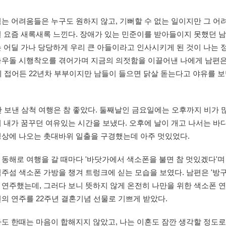
는 어려움들은 누구도 원하지 않고, 기뻐할 수 없는 일이지만 그 어려
걸 요즘 새록새록 느낀다. 장애가 있는 민준이를 받아들이지 못했던 
 어딜 가나 당당하게 우리 큰 아들이라고 인사시키게 된 것이 나는 
충우돌 시행착오를 겪어가며 지금의 의젓함을 이끌어낸 나에게 남편은
에 접어든 22년차 부부이지만 남들이 들으면 닭살 돋는다고 야유를
.
간 보낸 삼척 여행은 참 좋았다. 둘째날인 금요일에는 오후까지 비가 
 내가 꿈꾸던 여유있는 시간을 보냈다. 오후에 날이 개고 나서는 바
영상에 나오는 촛대바위 일출을 구경했는데 아주 멋있었다.
동해로 여행을 갈 때마다 '바닷가에서 색소폰을 불면 참 멋있겠다'며
주섬 색소폰 가방을 챙겨 트렁크에 싣는 모습을 보였다. 남편은 '방
 연주했는데, 그러다 보니 뜻하지 않게 온전히 나만을 위한 색소폰 
의 연주를 22주년 결혼기념 선물로 기쁘게 받았다.
도 한때는 마음이 합해지지 않았고, 나는 이혼도 잠깐 생각할 정도로