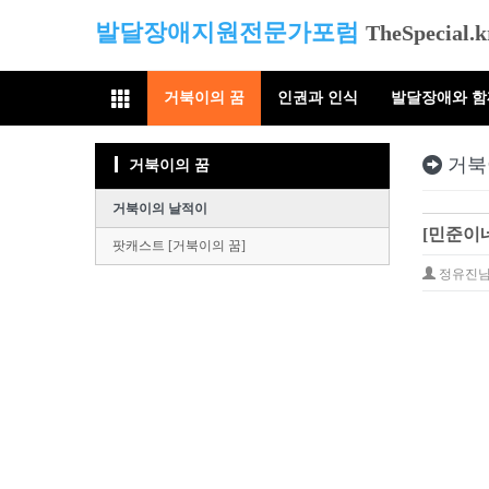
발달장애지원전문가포럼
TheSpecial.k
거북이의 꿈
인권과 인식
발달장애와 
거북
거북이의 꿈
거북이의 날적이
[민준이네
팟캐스트 [거북이의 꿈]
정유진