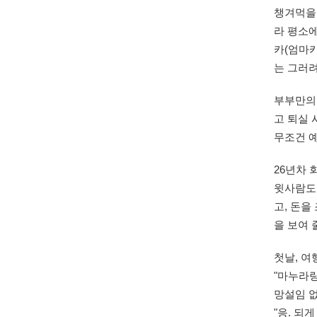
챙겨먹을 
라 평소에
카(엄마카
는 그러려
부부만의
고 퇴실 
무조건 
26년차 
윗사람도 
고, 돈을
을 보여 
첫날, 
"마누라랑
망설임 
"응. 되게