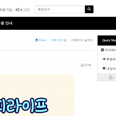
회원가입
로그인
원 안내
Home
거북이의 꿈
거북이의 날적이
Quick Me
마이페
후원하
인쇄
내강의
▲
TOP