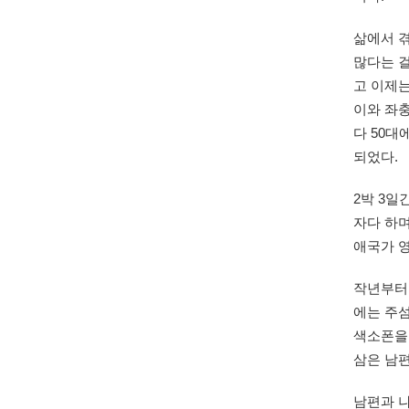
삶에서 겪
많다는 
고 이제는
이와 좌
다 50대
되었다
2박 3일
자다 하며
애국가 
작년부터 
에는 주섬
색소폰을
삼은 남편
남편과 나