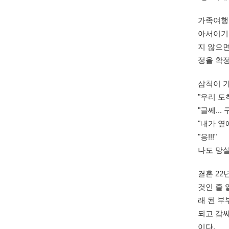
가족여행
아서이기도
지 않으면
정을 확정
삼척이 
"우리 도
"글쎄..
"내가 옆
"응!!!"
나도 망
결혼 22
것인 줄 
래 된 부
되고 감
이다.