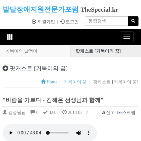
발달장애지원전문가포럼
TheSpecial.kr
회원가입
로그인
Toggle
navigat
거북이의 날적이
팟캐스트 [거북이의 꿈]
팟캐스트 [거북이의 꿈]
Home
거북이의 꿈
팟캐스트 [거북이의 꿈]
"바람을 가르다 - 김혜온 선생님과 함께"
김성남님
0
3243
2018.02.17
신고
스크랩