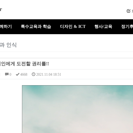
r
함께하기
특수교육과 학습
디자인 & ICT
행사/교육
정기후
과 인식
인에게 도전할 권리를!!
님
0
4668
2021.11.04 18:51