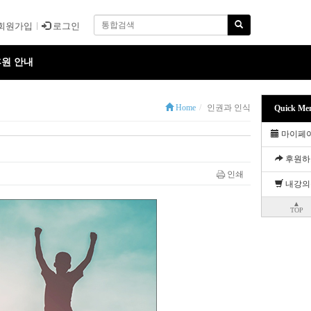
회원가입
로그인
원 안내
Home
인권과 인식
Quick Me
마이페
후원하
인쇄
내강의
▲
TOP