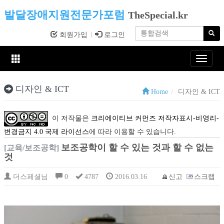
발달장애지원전문가포럼
TheSpecial.kr
회원가입
로그인
Toggle
navigat
디자인 & ICT
Home
디자인 & ICT
이 저작물은
크리에이티브 커먼즈 저작자표시-비영리-
변경금지 4.0 국제 라이선스
에 따라 이용할 수 있습니다.
보조공학이 할 수 있는 것과 할 수 없는
[교육/보조공학]
것
더스페셜님
0
4787
2016.03.16
신고
스크랩