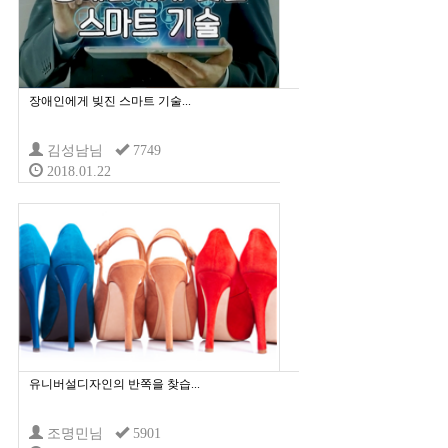
장애인에게 빚진 스마트 기술...
김성남님
7749
2018.01.22
유니버설디자인의 반쪽을 찾습...
조명민님
5901