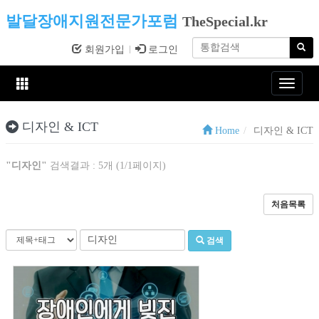
발달장애지원전문가포럼
TheSpecial.kr
회원가입
로그인
Toggle
navigat
디자인 & ICT
Home
디자인 & ICT
"디자인"
검색결과 : 5개 (1/1페이지)
처음목록
검색