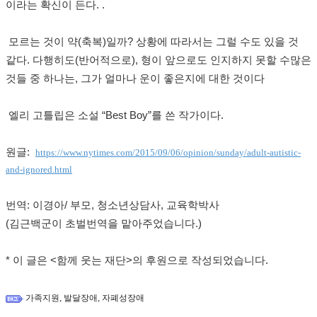
이라는 확신이 든다.
.
모르는 것이 약
(
축복
)
일까
?
상황에 따라서는 그럴 수도 있을 것
같다
.
다행히도
(
반어적으로
)
,
형이 앞으로도 인지하지 못할 수많은
것들 중 하나는
,
그가 얼마나 운이 좋은지에 대한 것이다
엘리 고틀립은 소설
“Best Boy”
를 쓴 작가이다
.
원글:
https://www.nytimes.com/2015/09/06/opinion/sunday/adult-autistic-
and-ignored.html
번역: 이경아
/
부모
,
청소년상담사
,
교육학박사
(김근백군이 초벌번역을 맡아주었습니다
.)
* 이 글은 <함께 웃는 재단>의 후원으로 작성되었습니다
.
,
,
가족지원
발달장애
자폐성장애