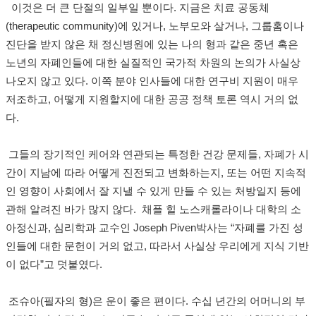
이것은 더 큰 단절의 일부일 뿐이다
.
지금은 치료 공동체
(therapeutic community)
에 있거나
,
노부모와 살거나
,
그룹홈이나
진단을 받지 않은 채 정신병원에 있는 나의 형과 같은 중년 혹은
노년의 자폐인들에 대한 실질적인 국가적 차원의 논의가 사실상
나오지 않고 있다
.
이쪽 분야 인사들에 대한 연구비 지원이 매우
저조하고
,
어떻게 지원할지에 대한 공공 정책 토론 역시 거의 없
다
.
그들의 장기적인 케어와 연관되는 특정한 건강 문제들
,
자폐가 시
간이 지남에 따라 어떻게 진전되고 변화하는지
,
또는 어떤 지속적
인 영향이 사회에서 잘 지낼 수 있게 만들 수 있는 처방일지 등에
관해 알려진 바가 많지 않다
.
채플 힐 노스캐롤라이나 대학의 소
아정신과
,
심리학과 교수인
Joseph Piven
박사는
“
자폐를 가진 성
인들에 대한 문헌이 거의 없고
,
따라서 사실상 우리에게 지식 기반
이 없다
”
고 덧붙였다
.
조슈아
(
필자의 형
)
은 운이 좋은 편이다
.
수십 년간의 어머니의 부