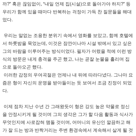
까
?”
혹은 끊임없이
, “
내일 언제 집
(
시설
)
으로 돌아가야 하지
?”
등
우리가 함께 있을 때마다 반복하는 걱정이 가득 찬 질문들을 해대
었다
.
우
리는 말없는 조용한 분위기 속에서 영화를 보았고
, 함께
호텔에
서 하룻밤을 묵었는데
,
이것은 잠깐이나마 시설 밖에서 있고 싶은
그의 바람을 이루어주는 방식이었다
.
필자가 어렸을 적에 이런 방
식의 방문은 내게 충격을 주곤 했고
,
나는 곧잘 눈물을 흘리며 집
으로 돌아오곤 했다
.
이러한 감정의 우여곡절은 언제나 내 뒤에 따라다녔다
. 그나마 요
즘은
형이 자신의 운명을 받아들이는 듯 보여서 조금 진정이 되었
다
.
이제 점차
지난 수년 간 그래왔듯이 형은 강도 높은 약물로 정신
을 안정시키게 될 것이며 그의 생각은 그가 할 다음 활동과 식사가
무엇인지에 사로잡혀 맴돌 것이며
,
어머니의 유산인 깔끔하고 해
가 잘 드는 방과 반짝거리는 주변 환경속에서 계속해서 살게 될 것