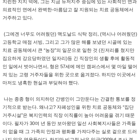
지런한 지지 덕에
,
그는 지금 뉴저지주 중심에 있는 사회적인 면과
의료적인 면에서 완벽한
-
아름답고 잘 지원되는 치료 공동체에서
거주하고 있다
.
(
그에겐 너무도 어려웠던
)
맥도날드 식탁 정리
, (
역시나 어려웠던
)
고등학교 매점 서빙
,
그리고 그가 많은 해를 보냈던 시골에 있는
치료 공동체에서 큰
“
농장
”
의 일꾼으로 일한 것
(
진저리를 쳤지만
집요하게 강요당하였던 일자리
)
등 긴 직장인의 생활 후에 활동적
인 일에서 벗어나면서
,
형은
57
세에 메인 캠퍼스에서 몇 마일 떨어
져 있는 고령 거주자들을 위한 곳으로 옮겨졌다
.
하지만 이곳에서
마저도 냉혹한 현실과 부딪혀야 했다
.
나는 종종 형이 의지하던 간병인이 그만둔다는 간결한 통보를 정
기적으로 받는다
.
왜냐고
?
자폐성인을 위한 치료 공동체와
“
집단
거주시설
”
은 복지인력의 직장 이직률이 높아 어려움을 겪기 때문
이다
. 필
자가
30
여 년 동안 보아왔던 일선 사회복지사들은 가족들
이 없을 때 그 가족의 안정과 평화를 가져다주는 실로 겉으로 드러
나지 않은 영웅들이다
.
하지만 비교적 낮은 임금
(2009
년 조사 결