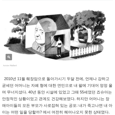
2
010
년
11
월 췌장암으로 돌아가시기 두달 전에
,
언제나 강하고
굳세던 어머니는 자폐 형에 대한 연민으로 내 팔에 기대어 엉엉 울
며 무너지셨다
.
40
년 동안 시설에 있었고 그때
55
세였던 죠슈아는
안정적인 상황이었고 관계도 건강해보였다
.
하지만 어머니는 장
애아이들의 모든 부모가 사로잡혀 있는 공포
:
내가 죽고나면 내 아
이는 어떤 일을 당할까
?
에서 여전히 헤어나오지 못한 상태였다
.