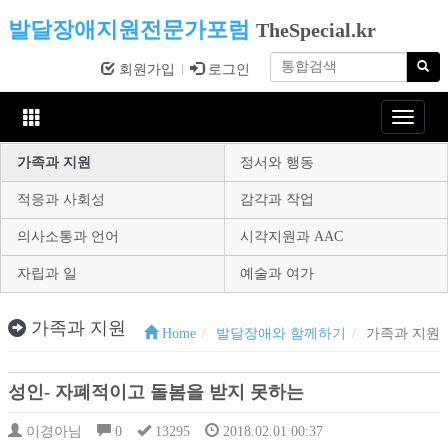
발달장애지원전문가포럼
TheSpecial.kr
회원가입
로그인
Toggle
navigat
가족과 지원
정서와 행동
적응과 사회성
감각과 작업
의사소통과 언어
시각지원과 AAC
자립과 일
예술과 여가
가족과 지원
Home
발달장애와 함께하기
가족과 지원
성인- 자폐적이고 돌봄을 받지 못하는
이경아님
0
13295
2018.02.01 00:37