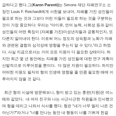
급하다고 했다
.
그
(
Karen Parenti)
는
Simons
재단 자폐연구소 소
장인
Louis F. Reichardt
에게 서한을 보내어
,
자폐를 가진 성인들이
필요로 하는 것과 그보다 어린 이들이 필요로 하는 것을 구분하는
것이 가장 중요하다
:
우리는
“
아이큐
,
언어 능력
,
사회성 등과 같이
성인들의 어떤 특징이
(
자폐를 가진
)
미성년자들과 공통적인지
,
또
다른지 알아내야 한다
.
이로써 어느 정도의 성숙함과 노화가 자폐
와 관련된 결함의 심각성에 영향을 주는지 알 수 있다
,”
라고 하였
다
.
사실 지금으로서는 거의 모든 지원이 다 필요한 상태이다
.
하
지만 최근 몇 년 동안에는 자폐를 가진 성인들에 대한 연구 계획이
산발적으로 이루어졌을 뿐이다
.
더 많은 지원이 필요하다
.
하지만
어떠한 지원도 필자의 형의 인생에 영향을 줄 만큼 필요한 때에 이
루어지지 않을 것 같다
.
최근 형의 시설에 방문해보니
,
형이 받고 있는 훈련(지원)은 여느
때와 같았다
.
내 여자 친구와 나는 사근사근한 직원들과 인사했으
며 형을 데리고 나와서 식사를 했다.
형은
“
내가 너무 멀리 나온 건
아닌가
?”
라거나
“
너를 만나는 동안 내 행동이 너를 기쁘게 한걸