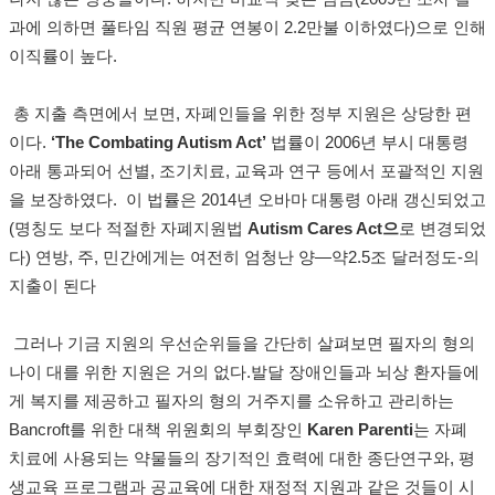
과에 의하면 풀타임 직원 평균 연봉이
2.2
만불 이하였다
)
으로 인해
이직률이 높다
.
총 지출 측면에서 보면
,
자폐인들을 위한 정부 지원은 상당한 편
이다
.
‘The Combating Autism Act’
법률이
2006
년 부시 대통령
아래 통과되어 선별
,
조기치료
,
교육과 연구 등에서 포괄적인 지원
을 보장하였다
.
이 법률은
2014
년 오바마 대통령 아래 갱신되었고
(
명칭도 보다 적절한 자폐지원법
Autism Cares Act
으
로 변경되었
다
)
연방
,
주
,
민간에게는 여전히 엄청난 양
―
약
2.5
조 달러정도
-
의
지출이 된다
그러나 기금 지원의 우선순위들을 간단히 살펴보면 필자의 형의
나이 대를 위한 지원은 거의 없다
.
발달 장애인들과 뇌상 환자들에
게 복지를 제공하고 필자의 형의 거주지를 소유하고 관리하는
Bancroft
를 위한 대책 위원회의 부회장인
Karen Parenti
는 자폐
치료에 사용되는 약물들의 장기적인 효력에 대한 종단연구와
,
평
생교육 프로그램과 공교육에 대한 재정적 지원과 같은 것들이 시