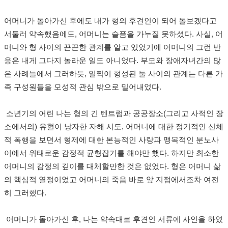
어머니가 돌아가신 후에도 내가 형의 후견인이 되어 돌보겠다고
서둘러 약속했음에도
,
어머니는 슬픔을 가누질 못하셨다
.
사실
,
어
머니와 형 사이의 끈끈한 관계를 알고 있었기에 어머니의 그런 반
응은 내게 그다지 놀라운 일도 아니었다
.
부모와 장애자녀간의 많
은 사례들에서 그러하듯
,
일찍이 형성된 둘 사이의 관계는 다른 가
족 구성원들을 모성적 관심 밖으로 밀어내었다
.
소
년기의 어린 나는 형의 긴 텐트럼과 공공장소
(
그리고 사적인 장
소에서의
)
유혈이 낭자한 자해 시도
,
어머니에 대한 정기적인 신체
적 폭행을 보면서 형제에 대한 본능적인 사랑과 맹목적인 분노사
이에서 위태로운 감정적 균형잡기를 해야만 했다
.
하지만 최소한
어머니의 감정의 깊이를 대체할만한 것은 없었다
.
형은 어머니 삶
의 핵심적 열정이었고 어머니의 죽음 바로 앞 지점에서조차 여전
히 그러했다
.
어머니가 돌아가신 후
,
나는 약속대로 후견인 서류에 사인을 하였