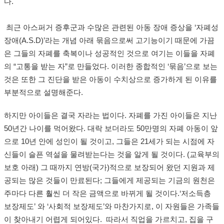
다
.
최근 아스퍼거 증후군과 수많은 관련된 아동 장애 증상을
‘
자폐성
장애
(A.S.D)’
라는 개념 아래 묶음으로써 고기능이기 때문에 가끔
은 그들의 자폐를 축복이나 성공적인 것으로 여기는 이들을 자폐
의
“
고통을 받는 자
”
로 만들었다
.
이러한 종합적인
‘
묶음
’
으로 보는
것은 또한 그 진단을 받은 아동이 수치상으로 증가하게 된 이유를
부분적으로 설명해준다
.
하지만 아이들은 결국 자라는 법이다
.
자폐를 가진 아이들은 지난
50
년간 나이를 먹어왔다
.
대락 보더라도
50
만명의 자폐 아동이 앞
으로
10
년 안에 성인이 될 것이고
,
그들은
21
세가 되는 시점에 자
신들이 슬픈 역설을 물려받는다는 것을 알게 될 것이다
.
(
교육부의
보호 아래
)
그 때까지 연방
(
국가
)
적으로 보장되어 왔던 지원과 제
공되는 많은 것들이 만료된다
;
그들에게 제공되는 기금의 원천은
주마다 다른 훨씬 더 작은 금액으로 바뀌게 될 것이다
.
‘
저소득층
보장제도
’
와
‘
사회적 보장제도
’
와 마찬가지로
,
이 자원들은 가족들
이 찾아내기 어렵게 되어있다.
따라서 직업을 가르치고
,
집을 구