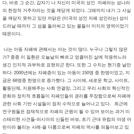
다
.
바로 그 순간
,
갑자기 나 자신이 미국의 성인 자폐라는 섬나라
의 한정적 거주자라는 것을 깨닫게 되었다
.
그때까지 내가 그 사실
을 깨닫지 못하고 있던 까닭은
(
미국의 성인 자폐 성인라는
)
섬이
드러날 때까지 그 섬을 둘러싸고 있는 물들이 미지의 영역이었기
때문이다
.
나는 아동 자폐에 관해서는 아는 것이 많다
. 누구나 그렇지 않은
가?
종종 이 질환은 오늘날의 빠르고 엉클어진 삶에 적응하느라
생긴 인지적 과부하로 표현되곤 한다
.
또한 그 수치는 현기증 날만
하다
: 2000
년에는 자폐증이 있는 아동이
150
명 중 한명이었고
,
지
금은
68
명중 한명으로 증가했다
.
그 사이에
,
새로운 학교
,
사이트
,
활동단체
,
지원해주는 사회 연결망
,
그리고 우리 사회의 혁신적인
문화와 정치적 흐름들이 자폐인들의 권리를 주장함으로써 자폐에
관한 사회 기반 시설들이 점차 수적으로 늘어나고 있다
.
최
근에
연구원들은 잠재적으로 자폐의 근원이 될 수 있어 보이는 과거 미
스테리한 사건들
-
러시아의 신들린 바보
,
초기 근대 유럽의 야생 어
린이라 불리는 사례
-
을 다룸으로써 자폐의 역사를 되돌아보고 있