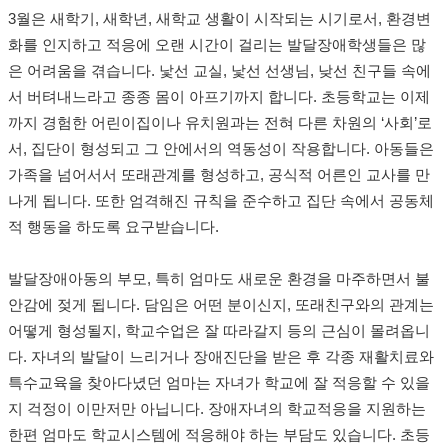
3월은 새학기, 새학년, 새학교 생활이 시작되는 시기로서, 환경변
화를 인지하고 적응에 오랜 시간이 걸리는 발달장애학생들은 많
은 어려움을 겪습니다. 낯선 교실, 낯선 선생님, 낮선 친구들 속에
서 버텨내느라고 종종 몸이 아프기까지 합니다. 초등학교는 이제
까지 경험한 어린이집이나 유치원과는 전혀 다른 차원의 ‘사회’로
서, 집단이 형성되고 그 안에서의 역동성이 작용합니다. 아동들은
가족을 넘어서서 또래관계를 형성하고, 공식적 어른인 교사를 만
나게 됩니다. 또한 엄격해진 규칙을 준수하고 집단 속에서 공동체
적 행동을 하도록 요구받습니다.
발달장애아동의 부모, 특히 엄마도 새로운 환경을 마주하면서 불
안감에 젖게 됩니다. 담임은 어떤 분이신지, 또래친구와의 관계는
어떻게 형성될지, 학교수업은 잘 따라갈지 등의 근심이 몰려옵니
다. 자녀의 발달이 느리거나 장애진단을 받은 후 각종 재활치료와
특수교육을 찾아다녔던 엄마는 자녀가 학교에 잘 적응할 수 있을
지 걱정이 이만저만 아닙니다. 장애자녀의 학교적응을 지원하는
한편 엄마도 학교시스템에 적응해야 하는 부담도 있습니다. 초등