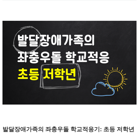
발달장애가족의 좌충우돌 학교적응기: 초등 저학년