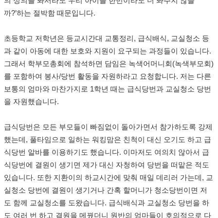
의 성의를 봐서라도 우리 아이를 한번이라도 더 봐주지 않을
까?’하는 절박함 때문입니다.
초등학교 저학년은 등교시간대 교통정리, 급식배식, 교실청소 등
과 같이 아동에 대한 보호와 지원이 요구되는 과정들이 있습니다.
그래서 학부모총회에 참석하면 담임은 녹색어머니회(녹색부모회)
를 포함하여 봉사/당번 활동을 자원하라고 요청합니다. 저는 다른
보통의 엄마와 마찬가지로 1학년 때는 급식당번과 교실청소 당번
을 자원했습니다.
급식당번은 모든 부모들이 빠짐없이 돌아가면서 참가하도록 강제
했는데, 풀타임으로 일하는 워킹맘은 친척이 대신 오기도 하고 급
식당번 알바를 이용하기도 했습니다. 이마저도 여의치 않아서 급
식당번에 결원이 생기면 제가 대신 자청하여 당번을 떠맡은 적도
있습니다. 또한 지환이의 하교시간에 맞춰 매일 데리러 가는데, 교
실청소 당번에 결원이 생기거나 간혹 할머니가 청소당번이면 저
도 함께 교실청소를 도왔습니다. 급식배식과 교실청소 당번을 하
도 여러 번 하고 결원을 메꿨더니 원반의 엄마들이 호의적으로 다