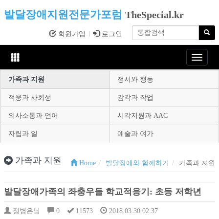
발달장애지원전문가포럼
TheSpecial.kr
회원가입
로그인
Toggle
navigat
가족과 지원
정서와 행동
적응과 사회성
감각과 작업
의사소통과 언어
시각지원과 AAC
자립과 일
예술과 여가
가족과 지원
Home
발달장애와 함께하기
가족과 지원
발달장애가족의 좌충우돌 학교적응기: 초등 저학년
정병은님
0
11573
2018.03.30 02:37