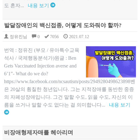
도 혼자...
내용 보기
발달장애인의 백신접종, 어떻게 도와줘야 할까?
정유진님
0
7056
2021.07.12
번역 : 정유진 (부모 / 유아특수교육
석사 / 국제행동분석가)원글 : Ben
Gets Vaccinated Injection averse and
6’1”- What do we do?
https://www.facebook.com/ncsautism/posts/2949280498623898벤
은 20살의 훤칠한 청년입니다. 그는 지적장애를 동반한 중증
의 자폐성장애입니다. 그건 말할 수도, 읽을 수도, 자신의 이
름을 쓰거나 말할 수도 없다는 걸 의미합니다...
내용 보기
비장애형제자매를 헤아리며