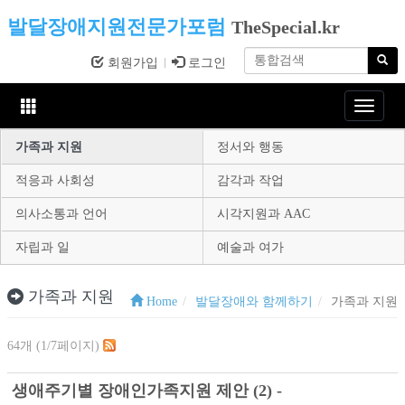
발달장애지원전문가포럼
TheSpecial.kr
회원가입
로그인
Toggle
navigat
가족과 지원
정서와 행동
적응과 사회성
감각과 작업
의사소통과 언어
시각지원과 AAC
자립과 일
예술과 여가
가족과 지원
Home
발달장애와 함께하기
가족과 지원
64개 (1/7페이지)
생애주기별 장애인가족지원 제안 (2) -