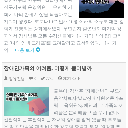
발전연구소 연구원 / 발달장애지원
전문가포럼 운영위원 우연한 기
회에 나의 반세기 삶을 되돌아보는
기회가 생겼다. 코로나19로 인해 10명 이하의 소규모 대면 강
의가 진행되는 강좌에서였다. 우연인지 필연인지 마지막 강
좌에서 강사님은 모든 수강생들에게 [내 기억 속의 집], 그리
고 [나의 인생 그래프]를 그려달라고 요청하였다. [내 기
억...
내용 보기
장애인가족의 어려움, 어떻게 풀어낼까
정유진님
0
7752
2021.05.10
글쓴이: 김석주 (자폐청년의 부모/
음악치료사/발달장애지원전문가포
럼 교육위원)장애인과 그 가족의 어
려움은 분리해놓고 풀 수가 없다.
선천적이든 후천적이든 자녀의 장애를 알게 됐을 때 부모들
은 암 진단받을 때와 비슷한 강도의 충격과 부정, 원망과 분