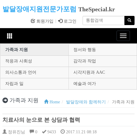
발달장애지원전문가포럼
TheSpecial.kr
회원가입
로그인
Toggle
navigat
가족과 지원
정서와 행동
적응과 사회성
감각과 작업
의사소통과 언어
시각지원과 AAC
자립과 일
예술과 여가
가족과 지원
Home
발달장애와 함께하기
가족과 지원
치료사의 눈으로 본 상담과 협력
정유진님
0
9433
2017.11.21 08:18