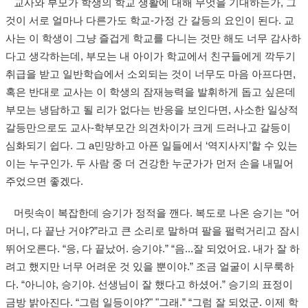
교사와 부모가 학생의 학교 생활에 대해 무엇을 기대하는가, 그
것이 서로 얼마나 다른가도 학교-가정 간 갈등의 요인이 된다. 교
사는 이 학생이 그냥 즐겁게 학교를 다니는 것만 해도 너무 감사하
다고 생각하는데, 부모는 내 아이가 학교에서 친구들에게 깍두기
취급을 받고 일반학습에서 소외되는 것이 너무도 마음 아프다면,
혹은 반대로 교사는 이 학생의 잠재능력을 발휘하게 돕고 싶은데
부모는 냉담하고 될 리가 없다는 반응을 보인다면, 사소한 일상적
갈등만으로도 교사-학부모간 의견차이가 크게 드러나고 갈등이
심화되기 쉽다. 그 a민망하고 아픈 일들에서 ‘역지사지’할 수 있는
이는 누구인가. 두 사람 중 더 건강한 누군가가 먼저 손을 내밀어
주었으면 좋겠다.
머릿속이 복잡한데 승기가 정적을 깬다. 복도로 나온 승기는 “어
머니, 다 끝난 거야?”라고 큰 소리로 말하며 팔을 펄럭거리고 잠시
뛰어오른다. “응, 다 끝났어. 승기야.” “음...잘 되었어요. 내가 잘 하
려고 했지만 너무 어려운 것 있을 뿐이야.” 조금 얼굴이 시무룩하
다. “아니야, 승기야. 선생님이 잘 했다고 하셨어.” 승기의 표정이
금방 밝아진다. “그럼 일등이야?" "그래.” “그럼 잘 되었군. 이제 학