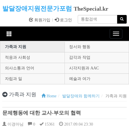
발달장애지원전문가포럼
TheSpecial.kr
회원가입
로그인
Toggle
navigat
가족과 지원
정서와 행동
적응과 사회성
감각과 작업
의사소통과 언어
시각지원과 AAC
자립과 일
예술과 여가
가족과 지원
Home
발달장애와 함께하기
가족과 지원
문제행동에 대한 교사-부모의 협력
이경아님
0
15361
2017.09.04 23:30