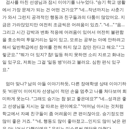
검사를 마친 선생님과 잠시 이야기를 나누었다. “승기 학교 생활
에서 가장 문제가 되는 건 어떤 건가요?” “네...작년까지는 사춘기
가 와서 그런지 공격적인 행동과 친구들과의 다툼이 많았어요. 지
금은 가라앉았지만 여전히 조금씩은 어려움이 있죠.”. “네...” “음...
그리고 시간 강박과 변화 적응에 어려움이 있어서 여전히 불편함
을 호소하며 투덜거리는 일이 있고, 모르는 공부는 아예 안하려고
해서 일반학급에선 참여를 전혀 하지 않고 잠만 잔다고 해요.” “그
렇군요.” “뭐가 더 있지? 참! 일등 하지 못하면 소리 지르고 화내는
일 있구요, 저희는 그걸 ‘일등 병’이라고 불러요. 심한 편식 있구
요.”
엄마 맞나? 남의 아들 이야기하듯, 다른 장애학생 상태 이야기하
듯 ‘비판’이 이어지자 선생님이 적던 손을 멈추고 나를 쳐다보며 희
미하게 웃는다. “그래도 승기는 참 밝고 좋은데요?” “네...성격은 좋
고 선생님들 지시는 잘 따르는 편이예요.” “어머님 아시는 것처럼
학교에서 자폐 친구들이 좀 어려움이 큰 편이잖아요. 승기정도면
많이 좋은 거죠. ” “네, 행동도 많이 좋아졌고...인지도 많이 낮은 편
은 아니어서 다행이예요.” 우리는 미소로써 면담을 마쳤다.