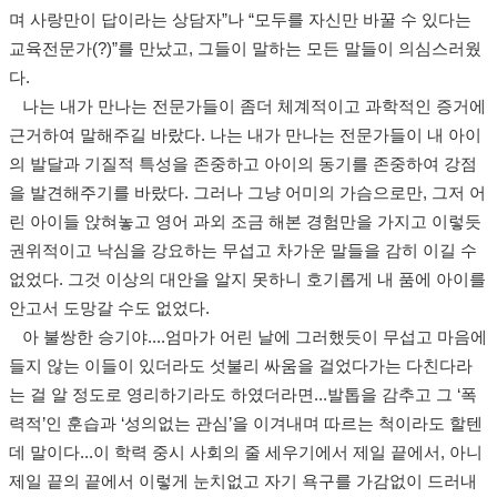
며 사랑만이 답이라는 상담자”나 “모두를 자신만 바꿀 수 있다는
교육전문가(?)”를 만났고, 그들이 말하는 모든 말들이 의심스러웠
다.
나는 내가 만나는 전문가들이 좀더 체계적이고 과학적인 증거에
근거하여 말해주길 바랐다. 나는 내가 만나는 전문가들이 내 아이
의 발달과 기질적 특성을 존중하고 아이의 동기를 존중하여 강점
을 발견해주기를 바랐다. 그러나 그냥 어미의 가슴으로만, 그저 어
린 아이들 앉혀놓고 영어 과외 조금 해본 경험만을 가지고 이렇듯
권위적이고 낙심을 강요하는 무섭고 차가운 말들을 감히 이길 수
없었다. 그것 이상의 대안을 알지 못하니 호기롭게 내 품에 아이를
안고서 도망갈 수도 없었다.
아 불쌍한 승기야....엄마가 어린 날에 그러했듯이 무섭고 마음에
들지 않는 이들이 있더라도 섯불리 싸움을 걸었다가는 다친다라
는 걸 알 정도로 영리하기라도 하였더라면...발톱을 감추고 그 ‘폭
력적’인 훈습과 ‘성의없는 관심’을 이겨내며 따르는 척이라도 할텐
데 말이다...이 학력 중시 사회의 줄 세우기에서 제일 끝에서, 아니
제일 끝의 끝에서 이렇게 눈치없고 자기 욕구를 가감없이 드러내