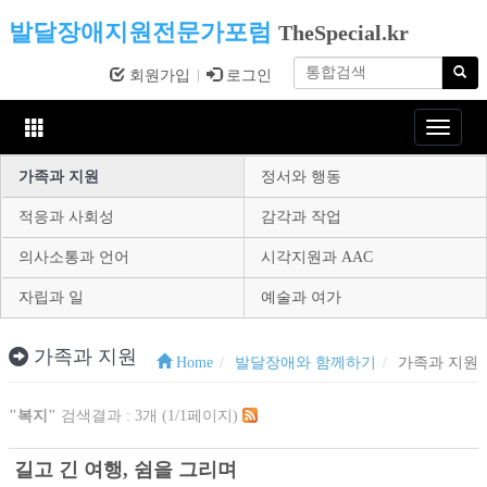
발달장애지원전문가포럼
TheSpecial.kr
회원가입
로그인
Toggle
navigat
가족과 지원
정서와 행동
적응과 사회성
감각과 작업
의사소통과 언어
시각지원과 AAC
자립과 일
예술과 여가
가족과 지원
Home
발달장애와 함께하기
가족과 지원
"복지"
검색결과 : 3개 (1/1페이지)
길고 긴 여행, 쉼을 그리며