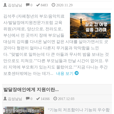
김성남님
0
8483
2020.11.29
김석주 (자폐청년의 부모/음악치료
사/발달장애지원전문가포럼 교육
위원)​거제로, 양산으로, 전라도로,
부산에서 먼 곳까지 장애 부모님들
대상의 강의를 다녀온 날이면 같은 시대를 살아가면서도 곳
곳마다 형편이 얼마나 다른지 무거움과 막막함을 느낀
다. "맞벌이로 일하는데 다 큰 아들과 무사히 밤을 보내는 것
만으로도 지쳐요.""다른 부모님들과 만날 시간이 없어요. 우
리 지역에 부모회가 있는지도 몰랐어요.""지금 다니는 주간
보호센터밖에는 아는 데가...
내용 보기
발달장애인에게 지원이란...
김성남님
0
14166
2017.12.03
“기능의 저조함이나 기능의 우수함