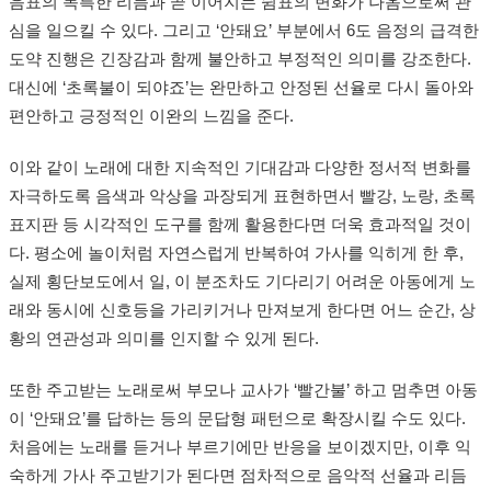
음표의 독특한 리듬과 곧 이어지는 쉼표의 변화가 나옴으로써 관
심을 일으킬 수 있다. 그리고 ‘안돼요’ 부분에서 6도 음정의 급격한
도약 진행은 긴장감과 함께 불안하고 부정적인 의미를 강조한다.
대신에 ‘초록불이 되야죠’는 완만하고 안정된 선율로 다시 돌아와
편안하고 긍정적인 이완의 느낌을 준다.
이와 같이 노래에 대한 지속적인 기대감과 다양한 정서적 변화를
자극하도록 음색과 악상을 과장되게 표현하면서 빨강, 노랑, 초록
표지판 등 시각적인 도구를 함께 활용한다면 더욱 효과적일 것이
다. 평소에 놀이처럼 자연스럽게 반복하여 가사를 익히게 한 후,
실제 횡단보도에서 일, 이 분조차도 기다리기 어려운 아동에게 노
래와 동시에 신호등을 가리키거나 만져보게 한다면 어느 순간, 상
황의 연관성과 의미를 인지할 수 있게 된다.
또한 주고받는 노래로써 부모나 교사가 ‘빨간불’ 하고 멈추면 아동
이 ‘안돼요’를 답하는 등의 문답형 패턴으로 확장시킬 수도 있다.
처음에는 노래를 듣거나 부르기에만 반응을 보이겠지만, 이후 익
숙하게 가사 주고받기가 된다면 점차적으로 음악적 선율과 리듬