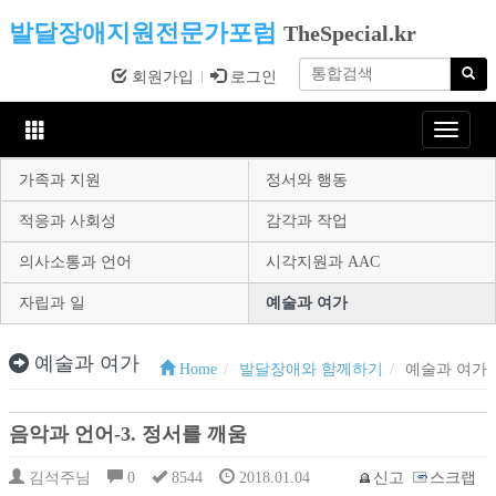
발달장애지원전문가포럼
TheSpecial.kr
회원가입
로그인
Toggle
navigat
가족과 지원
정서와 행동
적응과 사회성
감각과 작업
의사소통과 언어
시각지원과 AAC
자립과 일
예술과 여가
예술과 여가
Home
발달장애와 함께하기
예술과 여가
음악과 언어-3. 정서를 깨움
김석주님
0
8544
2018.01.04
신고
스크랩