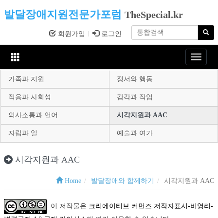
발달장애지원전문가포럼
TheSpecial.kr
회원가입
로그인
Toggle
navigat
가족과 지원
정서와 행동
적응과 사회성
감각과 작업
의사소통과 언어
시각지원과 AAC
자립과 일
예술과 여가
시각지원과 AAC
Home
발달장애와 함께하기
시각지원과 AAC
이 저작물은
크리에이티브 커먼즈 저작자표시-비영리-